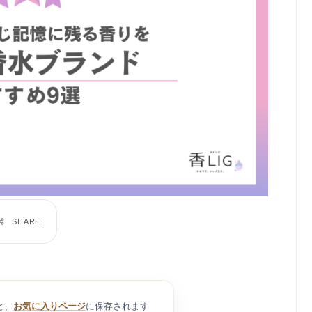
と、
お気に入りページ
に保存されます