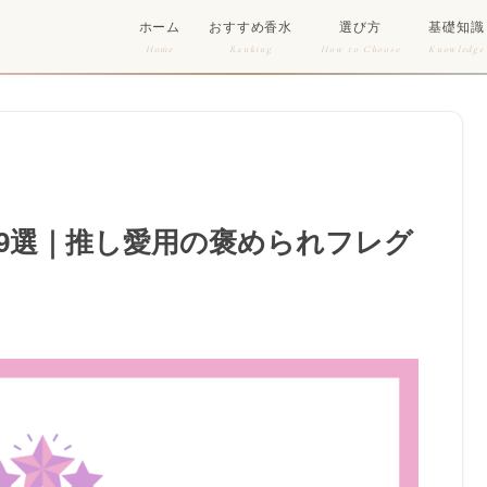
ホーム
おすすめ香水
選び方
基礎知識
Home
Ranking
How to Choose
Knowledge
9選｜推し愛用の褒められフレグ