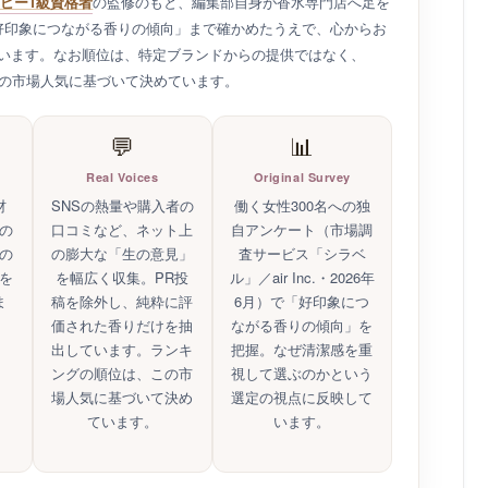
かめた事実に基づいています
いて広告出稿による忖度を一切行っていません。特定の企業から
ピー1級資格者
の監修のもと、編集部自身が香水専門店へ足を
好印象につながる香りの傾向」まで確かめたうえで、心からお
います。なお順位は、特定ブランドからの提供ではなく、
実際の市場人気に基づいて決めています。
💬
📊
Real Voices
Original Survey
材
SNSの熱量や購入者の
働く女性300名への独
の
口コミなど、ネット上
自アンケート（市場調
の
の膨大な「生の意見」
査サービス「シラベ
を
を幅広く収集。PR投
ル」／air Inc.・2026年
ま
稿を除外し、純粋に評
6月）で「好印象につ
価された香りだけを抽
ながる香りの傾向」を
出しています。ランキ
把握。なぜ清潔感を重
ングの順位は、この市
視して選ぶのかという