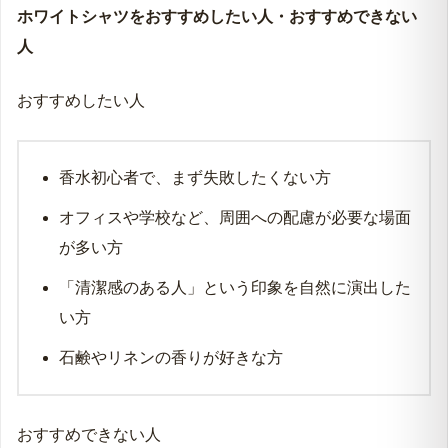
オフィス・通勤
◎
周囲への配慮が自然にでき
学校・就職活動
◎
誠実で清潔な印象を、香り
カジュアルな外出
○
友人との食事やショッピン
デート
△
個性や華やかさより「清潔
デートシーンで華やかさを出したい場合は、手首よりも
首元や鎖骨あたりに少量つけることで、体温とともにふ
んわりと香り、柔らかな印象を添えることができます。
ホワイトシャツをおすすめしたい人・おすすめできない
人