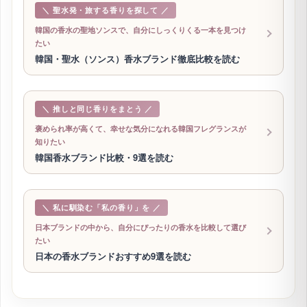
📊
働く女性300名への独自アンケート（市場調査サ
ービス「シラベル」／air Inc.・2026年6月）で
Original
Survey
「好印象につながる香りの傾向」を把握。なぜ
清潔感を重視して選ぶのかという選定の視点に
反映しています。
おすすめ記事
RELATED ARTICLES
あわせて読みたい記事
＼ 聖水発・旅する香りを探して ／
韓国の香水の聖地ソンスで、自分にしっくりくる一本を見つけ
たい