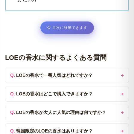
毎日のお守りのように、自分に馴染む一本を見つ
けたい方
📋
目次に移動できます
各順位へジャンプ
第1位 ホワイトシャツ｜清潔感を味方につけて、周囲か
らの「信頼」を引き寄せる
第2位 ピーチ＆ティー｜完熟ピーチと紅茶の渋みで、忙
しい毎日に「心の余裕」を生む
第3位 ランドリーセント｜ふかふかしたタオルに包まれ
るような「日常の安心感」
第4位 レイジーバニラ｜温かいラテを飲みながらブラン