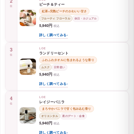
人気順に、まずは今すぐ手に入る国内の4種をお届けしま
す。
あなたの「なりたい自分」に一番近い香りを、ここで見
つけてください。
1
LOE
ホワイトシャツ
位
石鹸×清潔感で好印象を作る香り
ムスク
ビジネス・オフィス
5,940円
税込
詳しく調べてみる
›
2
LOE
ピーチ＆ティー
位
紅茶×完熟ピーチのかわいい甘さ
フルーティ フローラル
休日・カジュアル