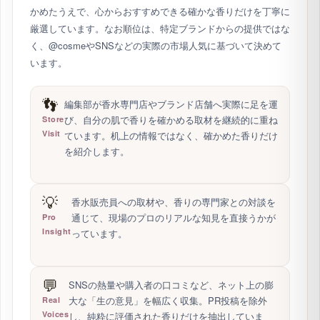
ピックアップの根拠
RANKING METHODOLOGY
香LIGのオススメは、
編集部が実際に確かめた事実に基づいてい
ます
air Inc.
が運営する香LIGでは、香水の選定において広告出稿に
よる忖度を一切行っていません。特定の企業から金銭の提供を
受けることもありません。
アロマテラピー1級資格者
の監修の
もと、編集部自身が香水専門店へ足を運び、現場のプロに取材
し、独自アンケートで「好印象につながる香りの傾向」まで確
かめたうえで、心からおすすめできる確かな香りだけを丁寧に
厳選しています。なお順位は、特定ブランドからの提供ではな
く、@cosmeやSNSなどの実際の市場人気に基づいて決めて