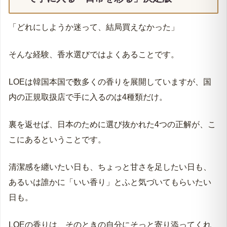
背伸びせず「本物の香り」を｜一流の調香師が描く
深い余韻
職場でも愛される「澄んだ」印象｜周囲を不快にさ
💡
お気に入りに追加すると、
お気に入りページ
に保存されます
せない濃度設計
お気に入りに追加
LOEが心地よく香る秘密｜香水の「キツさ」が苦手
なあなたへ
世代を超えて「センスのいい人」に｜若見えせず、
知性を引き立てる
📋
目次に移動できます
つけた瞬間から「まろやか」に｜サトウキビ由来の
潤うような香り立ち
韓国限定の特別なLOEの香り｜スターが選んだ一本
LOEおすすめ人気ランキングTOP4｜日本
と現地で愛される名作
で手に入る「日常を彩る」決定版
シンシアウッド｜静寂を纏うような深いウッディ
サニーブリーズ｜弾けるシトラスと洗練された爽や
「どれにしようか迷って、結局買えなかった」
かさ