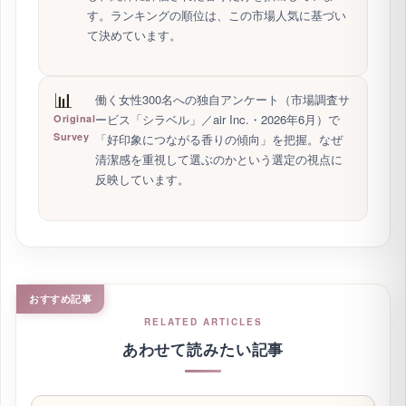
います。
👣
編集部が香水専門店やブランド店舗へ実際に足を運
び、自分の肌で香りを確かめる取材を継続的に重ね
Store
Visit
ています。机上の情報ではなく、確かめた香りだけ
を紹介します。
💡
香水販売員への取材や、香りの専門家との対談を
通じて、現場のプロのリアルな知見を直接うかが
Pro
Insight
っています。
💬
SNSの熱量や購入者の口コミなど、ネット上の膨
大な「生の意見」を幅広く収集。PR投稿を除外
Real
Voices
し、純粋に評価された香りだけを抽出していま
す。ランキングの順位は、この市場人気に基づい
て決めています。