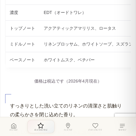
方
甘さやフローラルの華やかさをしっかり感じたい
方
香りの持続力を重視している方
ホワイトシャツ スペック
項目
詳細
価格
50ml：5,940円（税込）
濃度
EDT（オードトワレ）
HOME
RANKING
SCENE
FAVORITE
MENU