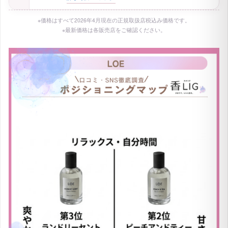
5,940円
税込
詳しく調べてみる
›
3
LOE
ランドリーセント
位
ふわふわタオルに包まれるような香り
ムスク
日常使い
5,940円
税込
詳しく調べてみる
›
4
LOE
レイジーバニラ
位
まろやかバニラで甘く包み込む香り
オリエンタル
夜のデート・会食
5,940円
税込
詳しく調べてみる
›
※価格はすべて2026年4月現在の正規取扱店税込み価格です。
※最新価格は各販売店をご確認ください。