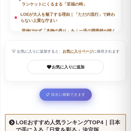
目次
設2ヶ月で予約数を2倍に増加させるなど、デジタルマーケティ
ングにおける顕著な実績を持ちます。
スクロールとタップで時短
LOEの香水に関するよくある質問
LOEおすすめ人気ランキングTOP4｜日本で手に入
る「日常を彩る」決定版
第1位 ホワイトシャツ｜清潔感を味方につけて、周
囲からの「信頼」を引き寄せる
第2位 ピーチ＆ティー｜完熟ピーチと紅茶の渋み
で、忙しい毎日に「心の余裕」を生む
第3位 ランドリーセント｜ふかふかしたタオルに包
まれるような「日常の安心感」
第4位 レイジーバニラ｜温かいラテを飲みながらブ
ランケットにくるまる「至福の時」
LOEが大人を魅了する理由｜「ただの流行」で終わ
らない上質な佇まい