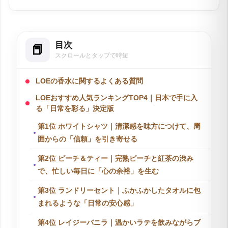
香LIGでは、香水に限らず香りの専門家（知識を持つ方）への
取材をもとに情報発信しています
🎙️
取材・監修ポリシーを見る
月間8万人
香LIGは
が読んでいます
ゴミ ヒロコ
執筆
通販会社で培った「商品とユーザーをつなぐ視点」を武器に、
読者の迷いに寄り添う情報を発信。キラキラしたボトルを眺め
る至福の時間や、新しい香りへのときめきが原動力です。スペ
ックや理屈だけでは語れない、生活の中にふわりと香る幸せや
ビジュアルの美しさなど、心に響く香水の楽しさを、信頼でき
オノ リカ
る等身大の言葉で丁寧に届けます。
監修
【アロマテラピー1級資格者として、香LIGの全記事を香り・成
分の観点から監修。】 取材・市場調査を担当し、記事の正確性
を専門家の立場から保証しています。フラワー業界およびWeb
関連分野で15年の経験を積んだ後、執筆とウェブライティング
の専門家として活動。長野県在住で、現在は自身で運営するEC
ショップの管理と同時に、air Inc.で市場調査を担当していま
す。特に、企業メディアの記事執筆とメディア運営を行い、開