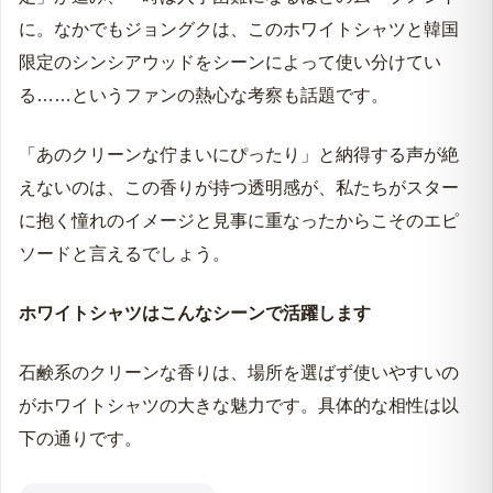
時間が経つにつれ、肌に近い香りへと静かに変化してい
きます。やわらかなムスクが穏やかに溶け合い、つけて
いることを忘れるほど自然に肌と一体化します。持続時
間は3〜4時間程度。隣に座った人がふと「いい香り」と
感じる程度の、パーソナルな香り方です。
SNSで「BTSのジミンやジョングクの香りかも？」と噂
されたことが、ホワイトシャツが爆発的に注目される大
きなきっかけとなりました。
本人が公式に愛用を明かしているわけではありません
が、ファンの間では映像への映り込みや雰囲気から「特
定」が進み、一時は入手困難になるほどのムーブメント
に。なかでもジョングクは、このホワイトシャツと韓国
限定のシンシアウッドをシーンによって使い分けてい