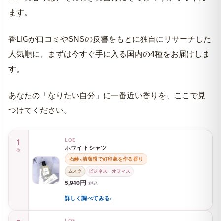
そんな経験、香水選びではよくあることです。
ハーシュグリーン｜花屋の扉を開けた瞬間の青くて
瑞々しい空気
LOEは韓国本国で数多くの香りを展開していますが、国
理想の私を叶える LOEの香水コンプリートガイド
内の正規取扱店で手に入るのは4種類だけ。
LOE の香水7種 徹底比較｜日常を彩る「正解」は
どれ？
裏を返せば、日本のために選び抜かれた4つの正解が、こ
【購入ナビ】無駄足を防ぐためのLOE最新ショップ
こにあるということです。
事情
清潔感を纏いたい日も、ちょっと甘さを足したい日も、
【愛される作法】LOEの魅力を最大限に引き出す正
あるいは誰かに「いい香り」とふと気づいてもらいたい
しい纏い方
日も。
飾らない「事実」こそが あなたを輝かせる光になる
LOEの香りは、そのときの自分にそっと寄り添ってくれ
ます。
香LIGが口コミやSNSの反響をもとに独自にリサーチした