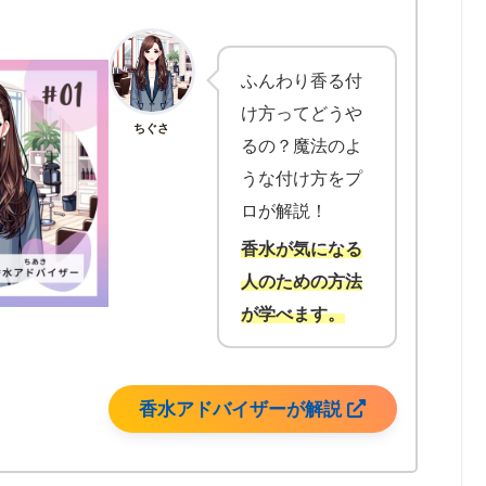
ふんわり香る付
け方ってどうや
ちぐさ
るの？魔法のよ
うな付け方をプ
ロが解説！
香水が気になる
人のための方法
が学べます。
香水アドバイザーが解説