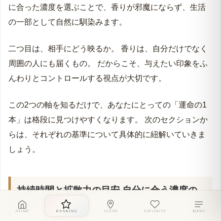
に合った濃度を選ぶことで、香りが邪魔にならず、生活
の一部として自然に馴染みます。
二つ目は、相手にどう映るか。 香りは、自分だけでなく
周囲の人にも届くもの。 だからこそ、与えたい印象をふ
んわりとコントロールする視点が大切です。
この2つの軸を知るだけで、あなたにとっての「運命の1
本」は格段に見つけやすくなります。 次のセクションか
らは、それぞれの基準について具体的に紐解いていきま
しょう。
持続時間と拡散力の目安 自分に合う濃度の
選び方
HOME
RANKING
SCENE
FAVORITE
MENU