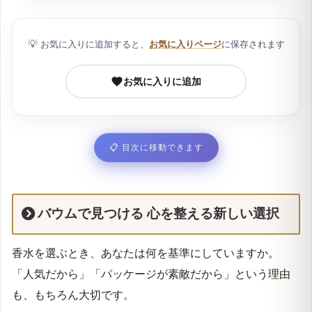
花
💡
第5位 アクアティックグリーン｜水辺の樹木の爽快
お気に入りに追加すると、
お気に入りページ
に保存されます
感
お気に入りに追加
似合う香りは「お試し香水」で発見｜まずは香りを
試着してみましょう
シーンで選ぶバウムの香水 自分らしく過ごす選択
📋
目次に移動できます
仕事中やデイリーで 清潔感を纏うなら
一日の終わりに 心身を解き放つ寝香水
デートや大切な日に 印象をそっと残すなら
バウムで見つける 心を整える新しい選択
比較表で選ぶバウム香水 失敗しない纏い方
香水を選ぶとき、あなたは何を基準にしていますか。
スペック比較表 あなたに合う1本が見つかる
「人気だから」「パッケージが素敵だから」という理由
香りのマナーと配慮 知っておくと安心なポイント
も、もちろん大切です。
好印象なつけ方の基本 ふんわり香らせる魔法