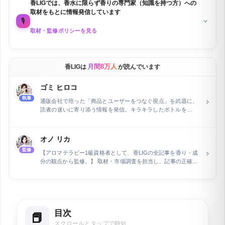
香LIGでは、香水に限らず香りの専門家（知識を持つ方）への
取材をもとに情報発信しています
🎙️
取材・監修ポリシーを見る
月間8万人
香LIGは
が読んでいます
ゴミ ヒロコ
執筆
通販会社で培った「商品とユーザーをつなぐ視点」を武器に、
読者の迷いに寄り添う情報を発信。キラキラしたボトルを眺め
る至福の時間や、新しい香りへのときめきが原動力です。スペ
ックや理屈だけでは語れない、生活の中にふわりと香る幸せや
ビジュアルの美しさなど、心に響く香水の楽しさを、信頼でき
オノ リカ
る等身大の言葉で丁寧に届けます。
監修
【アロマテラピー1級資格者として、香LIGの全記事を香り・成
分の観点から監修。】 取材・市場調査を担当し、記事の正確性
を専門家の立場から保証しています。フラワー業界およびWeb
関連分野で15年の経験を積んだ後、執筆とウェブライティング
の専門家として活動。長野県在住で、現在は自身で運営するEC
ショップの管理と同時に、air Inc.で市場調査を担当していま
す。特に、企業メディアの記事執筆とメディア運営を行い、開
目次
設2ヶ月で予約数を2倍に増加させるなど、デジタルマーケティ
ングにおける顕著な実績を持ちます。
スクロールとタップで時短