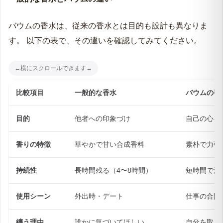
バウムの香水は、従来の香水とは目的も設計も異なりま
す。 以下の表で、その違いを確認してみてください。
比較項目
一般的な香水
バウムの香
目的
他者への印象づけ
自己の心を
香りの特徴
華やかで甘い合成香料
素朴で力強
持続性
長時間残る（4〜8時間）
短時間で消
使用シーン
外出時・デート
仕事の合間
纏う理由
誰かに気づいてほしい
自分を取り