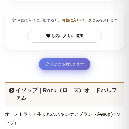
Rozu（ローズ）｜イソップをつけた印象って？
Rozu（ローズ）｜イソップの香りのサブスク、量
り売りはあるの？
Rozu（ローズ）｜イソップの商品情報
Rozu（ローズ）｜イソップのボトル容量と価格
💡
お気に入りに追加すると、
お気に入りページ
に保存されます
Rozu（ローズ）｜イソップのコスパマップ
イソップを愛用している芸能人
お気に入りに追加
Rozu（ローズ）｜イソップが愛される理由！口コ
ミ徹底調査！
香水を付けるマナー！気をつけたいシーンとは？
📋
目次に移動できます
商品選びの注意！｜正規品と並行輸入品の違いにつ
いて
Rozu（ローズ）｜イソップの商品詳細
イソップ｜Rozu（ローズ）オードパルフ
ァム