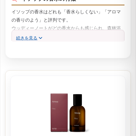
豆知識
イソップの香水の特徴
イソップの香水はどれも「香水らしくない」「アロマ
の香りのよう」と評判です。
ウッディーノートがどの香水からも感じられ、森林浴
をしているかのような自然の香りが人気の理由の一つ
続きを見る
と言われています。
イソップの香水はどれも持続性が高く、柔らかな香り
立ちです。
香水らしくない特性も合わせてデイリーにも使いやす
い香水と評価が高く、学生から社会人まで。
幅広い世代から人気です。
ハーブや柑橘、ウッド系の香りが主体となった香りが
揃っていて、性別国籍問わずいつでも使える香りなの