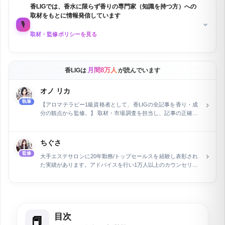
この記事にはプロモーション（PR）が含まれています
PR
香LIGでは、香水に限らず香りの専門家（知識を持つ方）への
取材をもとに情報発信しています
🎙️
取材・監修ポリシーを見る
月間8万人
香LIGは
が読んでいます
オノ リカ
執筆
【アロマテラピー1級資格者として、香LIGの全記事を香り・成
分の観点から監修。】 取材・市場調査を担当し、記事の正確性
を専門家の立場から保証しています。フラワー業界およびWeb
関連分野で15年の経験を積んだ後、執筆とウェブライティング
の専門家として活動。長野県在住で、現在は自身で運営するEC
ちぐさ
ショップの管理と同時に、air Inc.で市場調査を担当していま
監修
す。特に、企業メディアの記事執筆とメディア運営を行い、開
大手エステサロンに20年勤務/トップセールスを経験し表彰され
設2ヶ月で予約数を2倍に増加させるなど、デジタルマーケティ
た実績があります。アドバイスを行い1万人以上のカウンセリン
ングにおける顕著な実績を持ちます。
グ。独立し、自分のエステサロンをオープンしています。香水