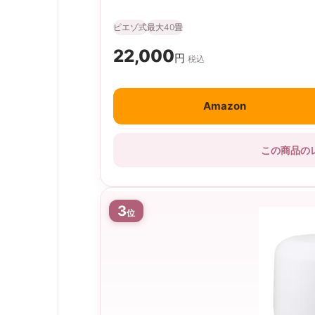
ピエゾ式
最大40畳
22,000
円
税込
Amazon
この商品の
3
位