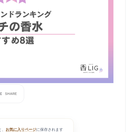
と、
お気に入りページ
に保存されます