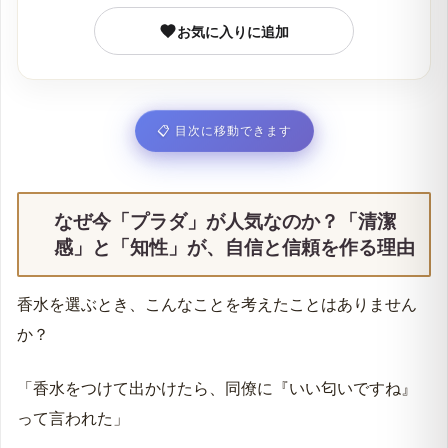
1位：パラドックス オーデパルファム｜最新トレン
お気に入りに追加
ドと「自分らしさ」を象徴するアイコン
2位：キャンディ オーデパルファム｜甘いのに上
品。大人の愛嬌を引き出すグルマン系
📋
目次に移動できます
3位：インフュージョン ドゥ プラダ イリス オーデ
パルファム｜まるで高級石鹸。職場で信頼される清
潔感
なぜ今「プラダ」が人気なのか？「清潔
4位：キャンディ キス オーデパルファム｜柔軟剤の
感」と「知性」が、自信と信頼を作る理由
ような親近感で、誰からも愛される香り
似合う香りは「お試し香水」で発見｜まずは香りを
香水を選ぶとき、こんなことを考えたことはありません
試着してみましょう
か？
【メンズ】プラダ香水人気ランキングTOP4｜スー
ツと自信を纏う、知的な香り
「香水をつけて出かけたら、同僚に『いい匂いですね』
1位：ルナロッサ カーボン オーデトワレ｜ON/OFF
って言われた」
使える現代の鎧。シャープな清潔感