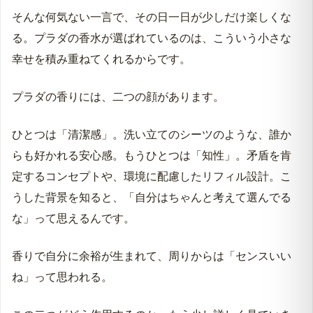
そんな何気ない一言で、その日一日が少しだけ楽しくな
2位：プラダ オム オーデトワレ｜スーツ姿を格上
る。プラダの香水が選ばれているのは、こういう小さな
げ。ビジネスで信頼を勝ち取る
幸せを積み重ねてくれるからです。
3位：ルナロッサ オーシャン｜爽やかさと深みの共
存。ありきたりを脱する新定番
プラダの香りには、二つの顔があります。
4位：ルナロッサ ブラック オーデパルファム｜夜の
デートや食事に。甘さと色気で記憶に残す
ひとつは「清潔感」。洗い立てのシーツのような、誰か
ボトル買いで失敗しないために｜メンズ香水はまず
らも好かれる安心感。もうひとつは「知性」。矛盾を肯
「お試し香水」で試着する
定するコンセプトや、環境に配慮したリフィル設計。こ
プラダ香水の失敗しない付け方と選び方のコツ
うした背景を知ると、「自分はちゃんと考えて選んでる
な」って思えるんです。
ウエストに1プッシュ。ほのかに香らせるのが「大
人のマナー」
香りで自分に余裕が生まれて、周りからは「センスいい
濃度（トワレ・パルファム）の違いと、シーン別の
ね」って思われる。
使い分け
プラダの香りは「装飾」ではなく「意思」。あなた