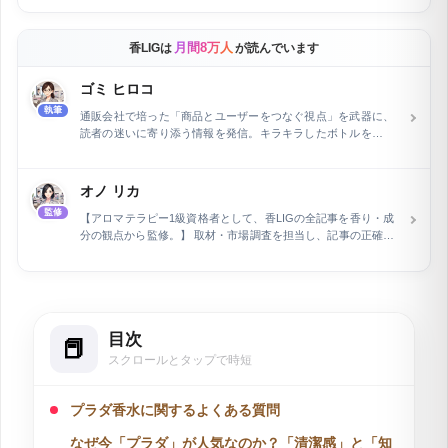
月間8万人
香LIGは
が読んでいます
ゴミ ヒロコ
執筆
通販会社で培った「商品とユーザーをつなぐ視点」を武器に、
読者の迷いに寄り添う情報を発信。キラキラしたボトルを眺め
る至福の時間や、新しい香りへのときめきが原動力です。スペ
ックや理屈だけでは語れない、生活の中にふわりと香る幸せや
ビジュアルの美しさなど、心に響く香水の楽しさを、信頼でき
オノ リカ
る等身大の言葉で丁寧に届けます。
監修
【アロマテラピー1級資格者として、香LIGの全記事を香り・成
分の観点から監修。】 取材・市場調査を担当し、記事の正確性
を専門家の立場から保証しています。フラワー業界およびWeb
関連分野で15年の経験を積んだ後、執筆とウェブライティング
の専門家として活動。長野県在住で、現在は自身で運営するEC
ショップの管理と同時に、air Inc.で市場調査を担当していま
す。特に、企業メディアの記事執筆とメディア運営を行い、開
目次
設2ヶ月で予約数を2倍に増加させるなど、デジタルマーケティ
ングにおける顕著な実績を持ちます。
スクロールとタップで時短
プラダ香水に関するよくある質問
なぜ今「プラダ」が人気なのか？「清潔感」と「知