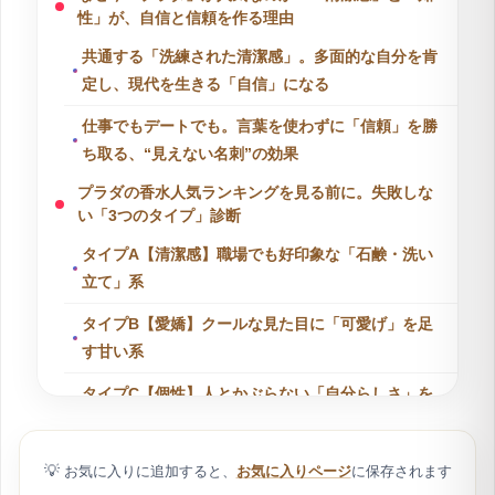
性」が、自信と信頼を作る理由
共通する「洗練された清潔感」。多面的な自分を肯
定し、現代を生きる「自信」になる
仕事でもデートでも。言葉を使わずに「信頼」を勝
ち取る、“見えない名刺”の効果
プラダの香水人気ランキングを見る前に。失敗しな
い「3つのタイプ」診断
タイプA【清潔感】職場でも好印象な「石鹸・洗い
立て」系
タイプB【愛嬌】クールな見た目に「可愛げ」を足
す甘い系
タイプC【個性】人とかぶらない「自分らしさ」を
出すトレンド系
【レディース】プラダ香水人気ランキングTOP4｜
💡
お気に入りに追加すると、
お気に入りページ
に保存されます
女性らしさと清潔感を両立