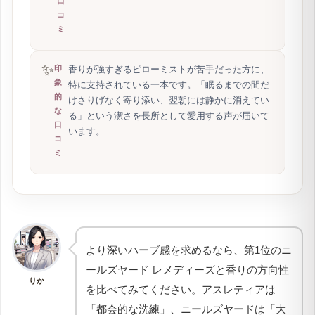
口
コ
ミ
✨
香りが強すぎるピローミストが苦手だった方に、
印
象
特に支持されている一本です。「眠るまでの間だ
的
けさりげなく寄り添い、翌朝には静かに消えてい
な
る」という潔さを長所として愛用する声が届いて
口
います。
コ
ミ
より深いハーブ感を求めるなら、第1位のニ
ールズヤード レメディーズと香りの方向性
りか
を比べてみてください。アスレティアは
「都会的な洗練」、ニールズヤードは「大