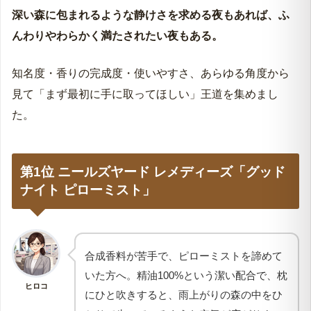
① 香りのタイプで選ぶ｜ラベンダー・シトラス・
深い森に包まれるような静けさを求める夜もあれば、ふ
ウッディ系
んわりやわらかく満たされたい夜もある。
② アルコール不使用（フリー）で選ぶ
知名度・香りの完成度・使いやすさ、あらゆる角度から
③ シングルノートかブレンドか｜素材の純粋さで
見て「まず最初に手に取ってほしい」王道を集めまし
選ぶ
た。
④ ギフトとして選ぶ｜失敗しない予算・ライフス
タイル別
ピローミストとは｜香水との違い
第1位 ニールズヤード レメディーズ「グッド
ナイト ピローミスト」
ピローミストの使い方と注意点
まとめ｜今夜から始める枕への1プッシュ
ピローミストに関するよくある質問
合成香料が苦手で、ピローミストを諦めて
いた方へ。精油100%という潔い配合で、枕
ヒロコ
にひと吹きすると、雨上がりの森の中をひ