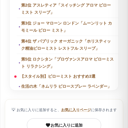
第2位 アスレティア「スイッチング アロマ ピロー
ミスト スリープ」
第3位 ジョー マローン ロンドン「ムーンリット カ
モミール ピロー ミスト」
第4位 ザ パブリック オーガニック「ホリスティッ
ク精油ピローミスト レストフル スリープ」
第5位 ロクシタン「プロヴァンスアロマ ピローミス
ト リラクシング」
【スタイル別】ピローミスト おすすめ3選
生活の木「ネムリラ ピロースプレー ラベンダー」
市田商店「ぴろま 枕用フレグランス ラベンダー」
バンフォード「ビーサイレント ピローミスト」
💡
お気に入りに追加すると、
お気に入りページ
に保存されます
編集部注目の3ブランド｜定番の次に出会いたい個
性派ピローミスト
お気に入りに追加