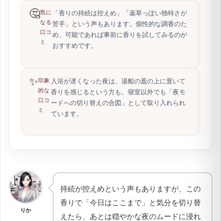
🤔
「香りの持続は控えめ」「薬草っぽい独特さが
気に
なる
苦手」という声もあります。個性的な調香のた
口コ
め、可能であれば事前に香りを試してみるのが
ミ
おすすめです。
✨
入浴が遅くなった夜は、湯船の蓋の上に置いて
印象
的な
香りを感じるという方も。寝室以外でも「夜モ
口コ
ードへの切り替えの合図」として取り入れられ
ミ
ています。
持続が控えめという声もありますが、この
香りで「今日はここまで」と気分を切り替
りか
えたら、あとは穏やかな夜のムードに浸れ