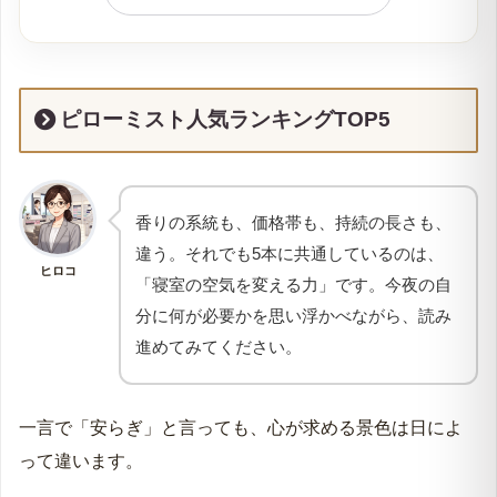
オプタウム「ピローミスト ウォーキングムーン」
マジックフレグランス「スリープ アロマスプレ
ー」
ピローミスト人気ランキングTOP5
ヒノック「ザ スプレー」
編集部が自宅で試した4つの体験談
データが証明：忙しいママ・パパほど「夜の空間の
香りの系統も、価格帯も、持続の長さも、
香り」を必要としている
違う。それでも5本に共通しているのは、
ヒロコ
① ＆SH「リラクシング スリープ スプレー」
「寝室の空気を変える力」です。今夜の自
分に何が必要かを思い浮かべながら、読み
② 合同会社LC「和精油アロマミスト 日向夏」
進めてみてください。
③ イーズアロマショップ「スリープブレンド」
④ イーズアロマショップ「真正ラベンダー＆カモ
一言で「安らぎ」と言っても、心が求める景色は日によ
ミール」
って違います。
ピローミストの選び方｜4つのポイント