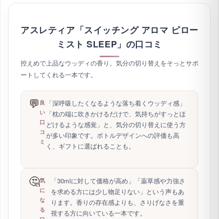
アスレティア「スイッチング アロマ ピロー
ミスト SLEEP」の口コミ
控えめで上品なウッディの香り。気分の切り替えをそっとサポ
ートしてくれる一本です。
💬
「深呼吸したくなるような落ち着くウッディ感」
良
い
「枕の端に吹きかけるだけで、気持ちがすっとほ
口
どけるような感覚」と、気分の切り替えに使う方
コ
が多い印象です。ボトルデザインへの評価も高
ミ
く、ギフトに選ばれることも。
🤔
「30mlに対して価格が高め」「薬草感や力強さ
気
に
を求める方には少し物足りない」という声もあ
な
ります。香りの存在感よりも、さりげなさを重
る
視する方に向いている一本です。