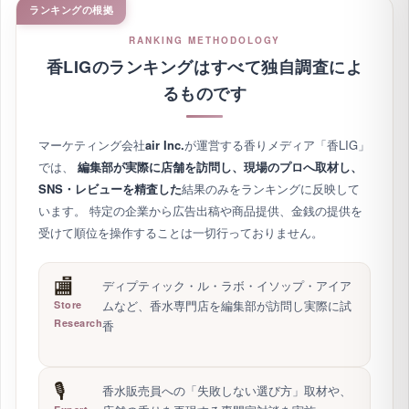
ランキングの根拠
RANKING METHODOLOGY
香LIGのランキングはすべて独自調査によ
るものです
マーケティング会社
air Inc.
が運営する香りメディア「香LIG」
では、
編集部が実際に店舗を訪問し、現場のプロへ取材し、
SNS・レビューを精査した
結果のみをランキングに反映して
います。
特定の企業から広告出稿や商品提供、金銭の提供を
受けて順位を操作することは一切行っておりません。
🏬
ディプティック・ル・ラボ・イソップ・アイア
ムなど、香水専門店を編集部が訪問し実際に試
Store
Research
香
🎙️
香水販売員への「失敗しない選び方」取材や、