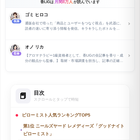
月間8万人
香LIGは
が読んでいます
ゴミ ヒロコ
執筆
通販会社で培った「商品とユーザーをつなぐ視点」を武器に、
読者の迷いに寄り添う情報を発信。キラキラしたボトルを眺め
る至福の時間や、新しい香りへのときめきが原動力です。スペ
ックや理屈だけでは語れない、生活の中にふわりと香る幸せや
ビジュアルの美しさなど、心に響く香水の楽しさを、信頼でき
オノ リカ
る等身大の言葉で丁寧に届けます。
監修
【アロマテラピー1級資格者として、香LIGの全記事を香り・成
分の観点から監修。】 取材・市場調査を担当し、記事の正確性
を専門家の立場から保証しています。フラワー業界およびWeb
関連分野で15年の経験を積んだ後、執筆とウェブライティング
の専門家として活動。長野県在住で、現在は自身で運営するEC
ショップの管理と同時に、air Inc.で市場調査を担当していま
す。特に、企業メディアの記事執筆とメディア運営を行い、開
目次
設2ヶ月で予約数を2倍に増加させるなど、デジタルマーケティ
ングにおける顕著な実績を持ちます。
スクロールとタップで時短
ピローミスト人気ランキングTOP5
第1位 ニールズヤード レメディーズ「グッドナイト
ピローミスト」