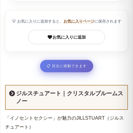
ジル・スチュアート｜クリスタルブルームスノーに
似た香水リスト
💡
お気に入りに追加すると、
お気に入りページ
に保存されます
ジルスチュアート｜クリスタルブルームスノーをす
れ違った時にふわりと香る付け方
お気に入りに追加
ジル・スチュアート｜クリスタルブルームスノーを
つけた印象って？
ジル・スチュアート｜クリスタルブルームスノー年
代別選んだ理由
📋
目次に移動できます
ジル・スチュアート｜クリスタルブルームスノー年
代別利用シーン
ジルスチュアート｜クリスタルブルームスノーの商
ジルスチュアート｜クリスタルブルームス
品情報
ノー
ジルスチュアート｜クリスタルブルームスノーのボ
トル容量と価格
「イノセントセクシー」が魅力のJILLSTUART（ジルス
チュアート）
ジル・スチュアート｜クリスタルブルームスノーの