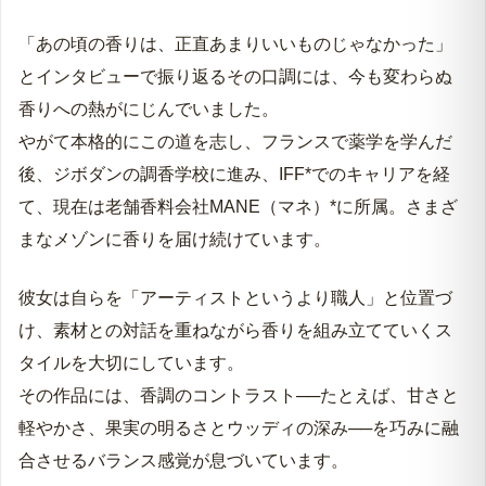
「あの頃の香りは、正直あまりいいものじゃなかった」
とインタビューで振り返るその口調には、今も変わらぬ
香りへの熱がにじんでいました。
やがて本格的にこの道を志し、フランスで薬学を学んだ
後、ジボダンの調香学校に進み、IFF*でのキャリアを経
て、現在は老舗香料会社MANE（マネ）*に所属。さまざ
まなメゾンに香りを届け続けています。
彼女は自らを「アーティストというより職人」と位置づ
け、素材との対話を重ねながら香りを組み立てていくス
タイルを大切にしています。
その作品には、香調のコントラスト──たとえば、甘さと
軽やかさ、果実の明るさとウッディの深み──を巧みに融
合させるバランス感覚が息づいています。