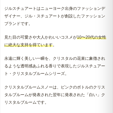
コスパマップ
ジルスチュアートはニューヨーク出身のファッションデ
ジルスチュアート｜クリスタルブルームスノーの詳
ザイナー、ジル・スチュアートが創設したファッション
細情報
ブランドです。
ジルスチュアート｜クリスタルブルームスノーの
SNSでの評判
見た目の可愛さや大人かわいいコスメが
10〜20代の女性
ジル・スチュアート｜クリスタルブルームスノーを
に絶大な支持を得ています
。
愛用していると噂の芸能人
ジルスチュアート｜クリスタルブルームスノーを愛
永遠に輝く美しい一瞬を、クリスタルの花束に象徴され
用する著名人たちの“香りのストーリー”
るような透明感あふれる香りで表現したジルスチュアー
ジルスチュアート｜クリスタルブルームスノーが愛
ト・クリスタルブルームシリーズ。
される理由！口コミ徹底調査！
香水を付けるマナー！気をつけたいシーンとは？
クリスタルブルームスノーは、ピンクのボトルのクリス
商品選びの注意！｜正規品と並行輸入品の違いにつ
タルブルームが発表された翌年に発表された「白い」ク
いて
リスタルブルームです。
香水の捨て方と再利用について