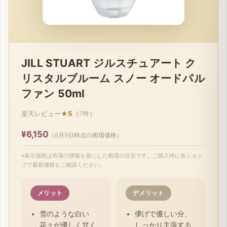
JILL STUART ジルスチュアート ク
リスタルブルーム スノー オードパル
ファン 50ml
楽天レビュー
★5
（7件）
¥6,150
（8月9日時点の相場価格）
※表示価格は市場の情報を基にした相場の目安です。ご購入時に各ショッ
プで最新価格をご確認ください。
メリット
デメリット
雪のような白い
儚げで優しい分、
花々が優しく甘く
しっかり主張する