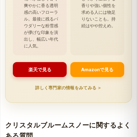
爽やかに香る透明
香りや強い個性を
感の高いフローラ
求める人には物足
ル。最後に残るパ
りないことも。持
ウダリーな粉雪感
続はやや控えめ。
が儚げな印象を演
出し、幅広い年代
に人気。
楽天で見る
Amazonで見る
詳しく専門家の情報をみてみる ＞
クリスタルブルームスノーに関するよく
ある質問