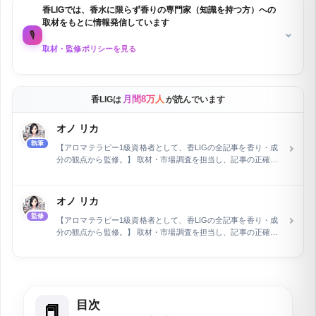
香LIGでは、香水に限らず香りの専門家（知識を持つ方）への
取材をもとに情報発信しています
🎙️
取材・監修ポリシーを見る
月間8万人
香LIGは
が読んでいます
オノ リカ
執筆
【アロマテラピー1級資格者として、香LIGの全記事を香り・成
分の観点から監修。】 取材・市場調査を担当し、記事の正確性
を専門家の立場から保証しています。フラワー業界およびWeb
関連分野で15年の経験を積んだ後、執筆とウェブライティング
の専門家として活動。長野県在住で、現在は自身で運営するEC
オノ リカ
ショップの管理と同時に、air Inc.で市場調査を担当していま
監修
す。特に、企業メディアの記事執筆とメディア運営を行い、開
【アロマテラピー1級資格者として、香LIGの全記事を香り・成
設2ヶ月で予約数を2倍に増加させるなど、デジタルマーケティ
分の観点から監修。】 取材・市場調査を担当し、記事の正確性
ングにおける顕著な実績を持ちます。
を専門家の立場から保証しています。フラワー業界およびWeb
関連分野で15年の経験を積んだ後、執筆とウェブライティング
の専門家として活動。長野県在住で、現在は自身で運営するEC
ショップの管理と同時に、air Inc.で市場調査を担当していま
す。特に、企業メディアの記事執筆とメディア運営を行い、開
目次
設2ヶ月で予約数を2倍に増加させるなど、デジタルマーケティ
ングにおける顕著な実績を持ちます。