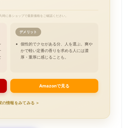
入時に各ショップで最新価格をご確認ください。
デメリット
シ
個性的でクセがある分、人を選ぶ。爽や
一
かで軽い定番の香りを求める人には濃
な
厚・重厚に感じることも。
Amazonで見る
家の情報をみてみる ＞