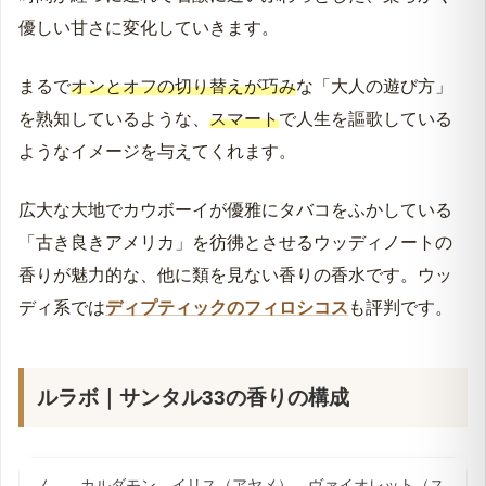
優しい甘さに変化していきます。
まるで
オンとオフの切り替えが巧み
な「大人の遊び方」
を熟知しているような、
スマート
で人生を謳歌している
ようなイメージを与えてくれます。
広大な大地でカウボーイが優雅にタバコをふかしている
「古き良きアメリカ」を彷彿とさせるウッディノートの
香りが魅力的な、他に類を見ない香りの香水です。ウッ
ディ系では
ディプティックのフィロシコス
も評判です。
ルラボ｜サンタル33の香りの構成
ノ
カルダモン、イリス（アヤメ）、ヴァイオレット（ス