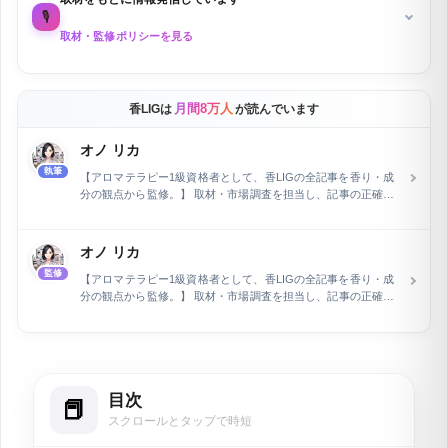
🎙️
取材・監修ポリシーを見る
月間8万人
香LIGは
が読んでいます
オノ リカ
執筆
【アロマテラピー1級資格者として、香LIGの全記事を香り・成
分の観点から監修。】 取材・市場調査を担当し、記事の正確性
を専門家の立場から保証しています。フラワー業界およびWeb
関連分野で15年の経験を積んだ後、執筆とウェブライティング
の専門家として活動。長野県在住で、現在は自身で運営するEC
オノ リカ
ショップの管理と同時に、air Inc.で市場調査を担当していま
監修
す。特に、企業メディアの記事執筆とメディア運営を行い、開
【アロマテラピー1級資格者として、香LIGの全記事を香り・成
設2ヶ月で予約数を2倍に増加させるなど、デジタルマーケティ
分の観点から監修。】 取材・市場調査を担当し、記事の正確性
ングにおける顕著な実績を持ちます。
を専門家の立場から保証しています。フラワー業界およびWeb
関連分野で15年の経験を積んだ後、執筆とウェブライティング
の専門家として活動。長野県在住で、現在は自身で運営するEC
ショップの管理と同時に、air Inc.で市場調査を担当していま
す。特に、企業メディアの記事執筆とメディア運営を行い、開
目次
設2ヶ月で予約数を2倍に増加させるなど、デジタルマーケティ
ングにおける顕著な実績を持ちます。
スクロールとタップで時短