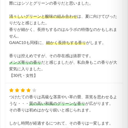
際にはシソとグリーンの香りだと思いました。
清々しいグリーンと酸味の組み合わせ
は、夏に向けてぴった
りだなと感じました。
香りが細かく、長持ちするのはルラボの特徴なのかもしれま
せん。
GAIAC10も同様に、
細かく長持ちする香り
がします。
香りは控えめですが、その存在感は抜群です。
メンズ寄りの香り
だと感じましたが、私自身もこの香りが大
変気に入りました。
【30代・女性】
つけたての香りは高級な茎茶やい草の畳、茶筅を思わせるよ
うな・・・
質の高い和風のグリーンな香り
が広がります。
その香りは初めはかなり鋭いと感じられます。
しかし時間が経過するにつれて、その香りは一変します。