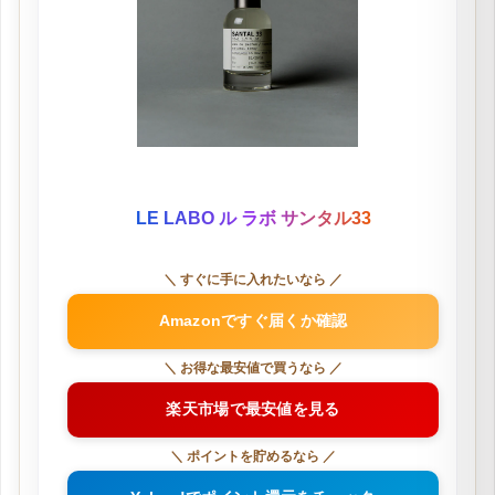
LE LABO ル ラボ サンタル33
＼ すぐに手に入れたいなら ／
Amazonですぐ届くか確認
＼ お得な最安値で買うなら ／
楽天市場で最安値を見る
＼ ポイントを貯めるなら ／