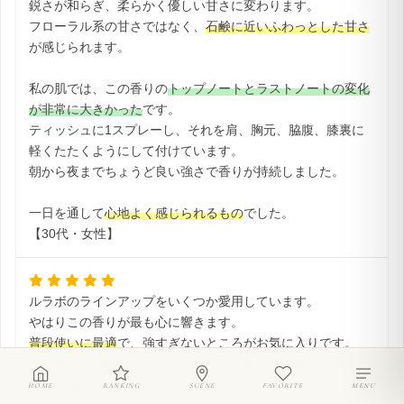
鋭さが和らぎ、柔らかく優しい甘さに変わります。
フローラル系の甘さではなく、
石鹸に近いふわっとした甘さ
が感じられます。
私の肌では、この香りの
トップノートとラストノートの変化
が非常に大きかった
です。
ティッシュに1スプレーし、それを肩、胸元、脇腹、膝裏に
軽くたたくようにして付けています。
朝から夜までちょうど良い強さで香りが持続しました。
一日を通して
心地よく感じられるもの
でした。
【30代・女性】
ルラボのラインアップをいくつか愛用しています。
やはりこの香りが最も心に響きます。
普段使いに最適
で、強すぎないところがお気に入りです。
強すぎないのに会う人々にさりげなく良い印象を与えてくれ
るのもポイントが高いです。
HOME
RANKING
SCENE
FAVORITE
MENU