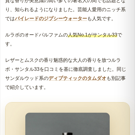
質な香りが美意識の高い多くの著名人の間でも話題とな
り、知られるようになりました。芸能人愛用のニッチ系
では
バイレードのジプシーウォーター
も人気です。
ルラボのオードパルファムの
人気No.1がサンタル33
で
す。
レザーとムスクの香り魅惑的な大人の香りを放つルラ
ボ・サンタル33を口コミを基に徹底調査しました。同じ
サンダルウッド系の
ディプティックのタムダオ
も別記事
で紹介しています。