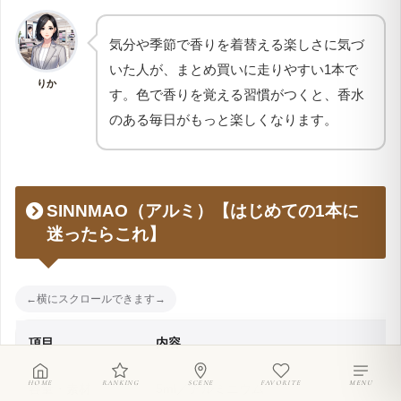
気分や季節で香りを着替える楽しさに気づ
いた人が、まとめ買いに走りやすい1本で
りか
す。色で香りを覚える習慣がつくと、香水
のある毎日がもっと楽しくなります。
SINNMAO（アルミ）【はじめての1本に
迷ったらこれ】
項目
内容
HOME
RANKING
SCENE
FAVORITE
MENU
容量・素材
5ml／アルミニウム