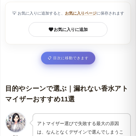
ス入りを選ぶ
💡
お気に入りに追加すると、
お気に入りページ
に保存されます
②充填方法｜手軽さを求めるならボトムチャージ式
③塗布タイプ｜使う場所に合わせてスプレーかロー
お気に入りに追加
ルオンを選ぶ
一滴もこぼさない｜アトマイザーへの簡単な移し替
え方法
📋
目次に移動できます
ボトムチャージ式｜ノズルに押し当てて数秒で完了
従来式ボトル｜スポイトや詰め替えノズルを使う方
法
目的やシーンで選ぶ｜漏れない香水アト
スプレーが外せない香水｜じょうごを使って移す方
マイザーおすすめ11選
法
ポーチの中での液漏れを防ぐ｜持ち運びと保管の3
つのルール
アトマイザー選びで失敗する最大の原因
気圧対策｜漏れを防ぐ合言葉は8分目まで
は、なんとなくデザインで選んでしまうこ