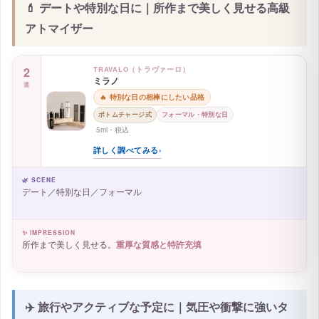
💄 デートや特別な日に｜所作まで美しく見せる高級
アトマイザー
2
TRAVALO（トラヴァーロ）
ミラノ
選
🔥 特別な日の相棒にしたい品格
ボトムチャージ式
フォーマル・特別な日
5ml・税込
詳しく調べてみる
›
🌿 SCENE
デート／特別な日／フォーマル
✨ IMPRESSION
所作まで美しく見せる。
重厚な質感と特許充填
✈️ 旅行やアクティブな予定に｜気圧や衝撃に強いタ