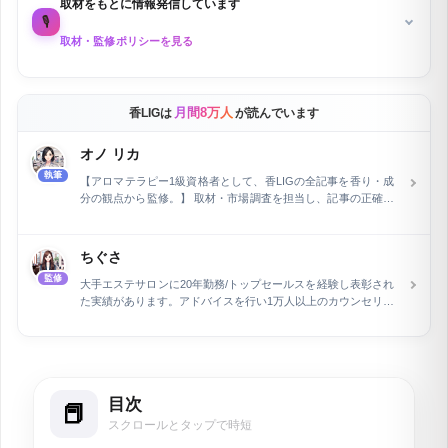
取材をもとに情報発信しています
🎙️
取材・監修ポリシーを見る
月間8万人
香LIGは
が読んでいます
オノ リカ
執筆
【アロマテラピー1級資格者として、香LIGの全記事を香り・成
分の観点から監修。】 取材・市場調査を担当し、記事の正確性
を専門家の立場から保証しています。フラワー業界およびWeb
関連分野で15年の経験を積んだ後、執筆とウェブライティング
の専門家として活動。長野県在住で、現在は自身で運営するEC
ちぐさ
ショップの管理と同時に、air Inc.で市場調査を担当していま
監修
す。特に、企業メディアの記事執筆とメディア運営を行い、開
大手エステサロンに20年勤務/トップセールスを経験し表彰され
設2ヶ月で予約数を2倍に増加させるなど、デジタルマーケティ
た実績があります。アドバイスを行い1万人以上のカウンセリン
ングにおける顕著な実績を持ちます。
グ。独立し、自分のエステサロンをオープンしています。香水
アドバイザーとして、化粧品や香水の情報を監修しています。
目次
スクロールとタップで時短