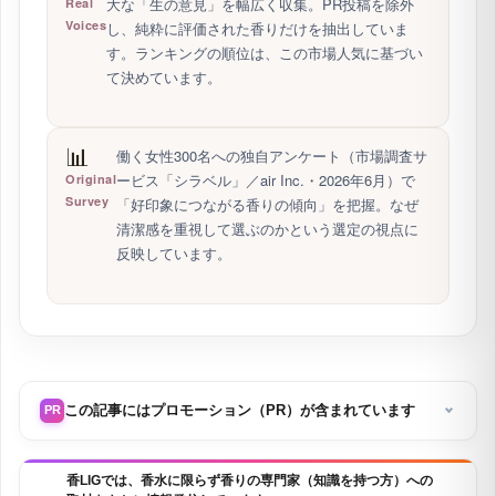
大な「生の意見」を幅広く収集。PR投稿を除外
Real
Voices
し、純粋に評価された香りだけを抽出していま
す。ランキングの順位は、この市場人気に基づい
て決めています。
📊
働く女性300名への独自アンケート（市場調査サ
ービス「シラベル」／air Inc.・2026年6月）で
Original
Survey
「好印象につながる香りの傾向」を把握。なぜ
清潔感を重視して選ぶのかという選定の視点に
反映しています。
この記事にはプロモーション（PR）が含まれています
PR
香LIGでは、香水に限らず香りの専門家（知識を持つ方）への