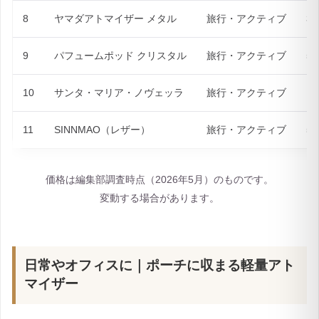
8
ヤマダアトマイザー メタル
旅行・アクティブ
3.
9
パフュームポッド クリスタル
旅行・アクティブ
5m
10
サンタ・マリア・ノヴェッラ
旅行・アクティブ
15
11
SINNMAO（レザー）
旅行・アクティブ
5m
価格は編集部調査時点（2026年5月）のものです。
変動する場合があります。
日常やオフィスに｜ポーチに収まる軽量アト
マイザー