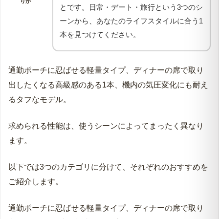
りか
保管場所｜直射日光と高温を避けて香りの鮮度を守
とです。日常・デート・旅行という3つのシ
る
ーンから、あなたのライフスタイルに合う1
本を見つけてください。
匂い移り注意｜違う香水を同じ容器に入れない
香水アトマイザーに関するよくある疑問｜Q&A
通勤ポーチに忍ばせる軽量タイプ、ディナーの席で取り
Q1｜アトマイザーを洗って別の香水に入れ替えて
もいいですか？
出したくなる高級感のある1本、機内の気圧変化にも耐え
るタフなモデル。
Q2｜100円ショップの安いアトマイザーでも漏れま
せんか？
求められる性能は、使うシーンによってまったく異なり
Q3｜アトマイザーに移した香水はどれくらい長持
ます。
ちしますか？
Q4｜ポーチの中で勝手にスプレーされてしまうの
以下では3つのカテゴリに分けて、それぞれのおすすめを
を防ぐには？
ご紹介します。
Q5｜飛行機に乗るとき液漏れをさせないコツはあ
りますか？
通勤ポーチに忍ばせる軽量タイプ、ディナーの席で取り