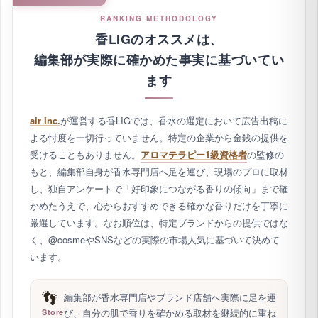
RANKING METHODOLOGY
香LIGのオススメは、
編集部が実際に確かめた事実に基づいてい
ます
air Inc.
が運営する香LIGでは、香水の選定において広告出稿に
よる忖度を一切行っていません。特定の企業から金銭の提供を
受けることもありません。
アロマテラピー1級資格者
の監修の
もと、編集部自身が香水専門店へ足を運び、現場のプロに取材
し、独自アンケートで「好印象につながる香りの傾向」まで確
かめたうえで、心からおすすめできる確かな香りだけを丁寧に
厳選しています。なお順位は、特定ブランドからの提供ではな
く、@cosmeやSNSなどの実際の市場人気に基づいて決めて
います。
👣
編集部が香水専門店やブランド店舗へ実際に足を運
び、自分の肌で香りを確かめる取材を継続的に重ね
Store