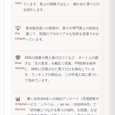
Visit
ています。机上の情報ではなく、確かめた香りだけ
を紹介します。
💡
香水販売員への取材や、香りの専門家との対談を
通じて、現場のプロのリアルな知見を直接うかが
Pro
Insight
っています。
💬
SNSの熱量や購入者の口コミなど、ネット上の膨
大な「生の意見」を幅広く収集。PR投稿を除外
Real
Voices
し、純粋に評価された香りだけを抽出していま
す。ランキングの順位は、この市場人気に基づい
て決めています。
📊
働く女性300名への独自アンケート（市場調査サ
ービス「シラベル」／air Inc.・2026年6月）で
Original
Survey
「好印象につながる香りの傾向」を把握。なぜ