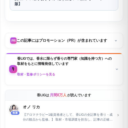
版】
この記事にはプロモーション（PR）が含まれています
PR
香LIGでは、香水に限らず香りの専門家（知識を持つ方）への
取材をもとに情報発信しています
🎙️
取材・監修ポリシーを見る
月間8万人
香LIGは
が読んでいます
オノ リカ
執筆
【アロマテラピー1級資格者として、香LIGの全記事を香り・成
分の観点から監修。】 取材・市場調査を担当し、記事の正確性
を専門家の立場から保証しています。フラワー業界およびWeb