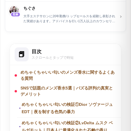
関連分野で15年の経験を積んだ後、執筆とウェブライティング
の専門家として活動。長野県在住で、現在は自身で運営するEC
ちぐさ
ショップの管理と同時に、air Inc.で市場調査を担当していま
監修
す。特に、企業メディアの記事執筆とメディア運営を行い、開
大手エステサロンに20年勤務/トップセールスを経験し表彰され
設2ヶ月で予約数を2倍に増加させるなど、デジタルマーケティ
た実績があります。アドバイスを行い1万人以上のカウンセリン
ングにおける顕著な実績を持ちます。
グ。独立し、自分のエステサロンをオープンしています。香水
アドバイザーとして、化粧品や香水の情報を監修しています。
目次
スクロールとタップで時短
めちゃくちゃいい匂いのメンズ香水に関するよくあ
る質問
SNSで話題のメンズ香水5選｜バズる評判の真実と
デメリット
めちゃくちゃいい匂いの検証①Dior ソヴァージュ
EDT｜夜を制する色気の暴力
めちゃくちゃいい匂いの検証②LvDelta ムスク ベ
ルガモット｜日本人に最適化された石鹸の香り