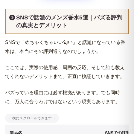
香害を防ぎ「いい匂い」と言わせるプロのつけ方テ
クニック
SNSで話題のメンズ香水5選｜バズる評判
鉄則｜鼻から遠い「ウエスト・足首」に1プッシュ
の真実とデメリット
作法｜手首でこすり合わせるのはNGな理由
SNSで「めちゃくちゃいい匂い」と話題になっている香
まとめ｜噂に踊らされず「自分の武器」となる香り
を選ぶ
水は、本当にその評判通りなのでしょうか。
めちゃくちゃいい匂いのメンズ香水に関するよくあ
る質問
ここでは、実際の使用感、周囲の反応、そして誰も教え
てくれないデメリットまで、正直に検証していきます。
バズっている理由には必ず根拠があります。でも同時
に、万人に合うわけではないという現実もあります。
製品名
SNSでの評判