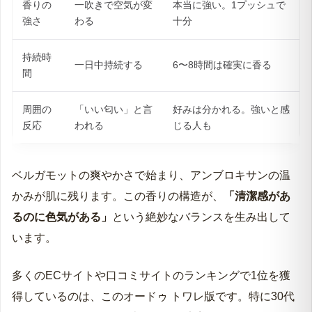
香りの
一吹きで空気が変
本当に強い。1プッシュで
強さ
わる
十分
持続時
一日中持続する
6〜8時間は確実に香る
間
周囲の
「いい匂い」と言
好みは分かれる。強いと感
反応
われる
じる人も
ベルガモットの爽やかさで始まり、アンブロキサンの温
かみが肌に残ります。この香りの構造が、
「清潔感があ
るのに色気がある」
という絶妙なバランスを生み出して
います。
多くのECサイトや口コミサイトのランキングで1位を獲
得しているのは、このオードゥ トワレ版です。特に30代