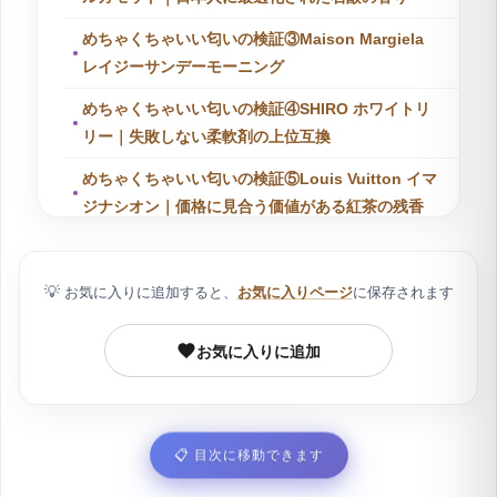
めちゃくちゃいい匂いの検証③Maison Margiela
レイジーサンデーモーニング
めちゃくちゃいい匂いの検証④SHIRO ホワイトリ
リー｜失敗しない柔軟剤の上位互換
めちゃくちゃいい匂いの検証⑤Louis Vuitton イマ
ジナシオン｜価格に見合う価値がある紅茶の残香
めちゃくちゃいい匂いの正体とは｜共通点は「石鹸
×色気」の方程式
💡
お気に入りに追加すると、
お気に入りページ
に保存されます
めちゃくちゃいい匂いの定義｜ブランド名より「感
想」で検索される理由
お気に入りに追加
めちゃくちゃいい匂いの分析｜高級石鹸と成功者の
余裕が生む「清潔感」
めちゃくちゃいい匂いの注意点｜一歩間違えれば香
📋
目次に移動できます
害になる好感度の境界線