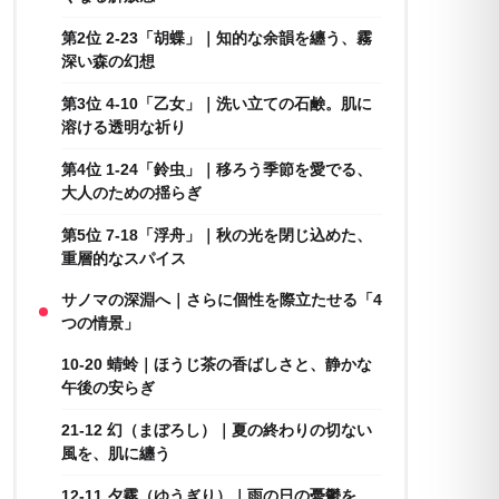
第2位 2-23「胡蝶」｜知的な余韻を纏う、霧
深い森の幻想
第3位 4-10「乙女」｜洗い立ての石鹸。肌に
溶ける透明な祈り
第4位 1-24「鈴虫」｜移ろう季節を愛でる、
大人のための揺らぎ
第5位 7-18「浮舟」｜秋の光を閉じ込めた、
重層的なスパイス
サノマの深淵へ｜さらに個性を際立たせる「4
つの情景」
10-20 蜻蛉｜ほうじ茶の香ばしさと、静かな
午後の安らぎ
21-12 幻（まぼろし）｜夏の終わりの切ない
風を、肌に纏う
12-11 夕霧（ゆうぎり）｜雨の日の憂鬱を、