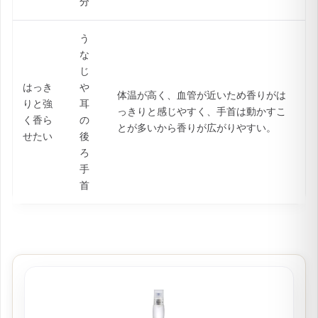
分
う
な
じ
はっき
や
体温が高く、血管が近いため香りがは
りと強
耳
っきりと感じやすく、手首は動かすこ
く香ら
の
とが多いから香りが広がりやすい。
せたい
後
ろ
手
首