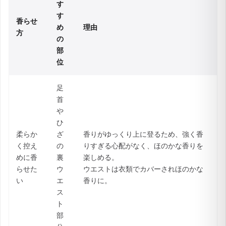
す
す
香らせ
め
理由
方
の
部
位
足
首
や
ひ
柔らか
ざ
香りがゆっくり上に登るため、強く香
く控え
の
りすぎる心配がなく、ほのかな香りを
めに香
裏
楽しめる。
らせた
ウ
ウエストは衣類でカバーされほのかな
い
エ
香りに。
ス
ト
部