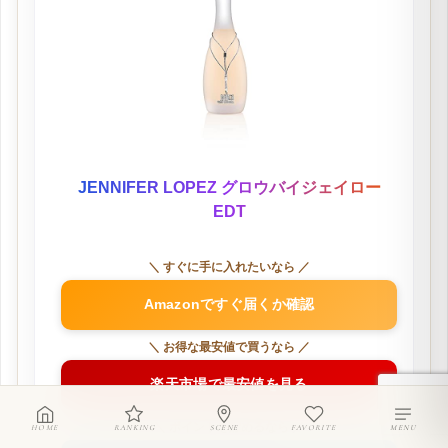
JENNIFER LOPEZ グロウバイジェイロー
EDT
＼ すぐに手に入れたいなら ／
Amazonですぐ届くか確認
＼ お得な最安値で買うなら ／
楽天市場で最安値を見る
＼ ポイントを貯めるなら ／
HOME
RANKING
SCENE
FAVORITE
MENU