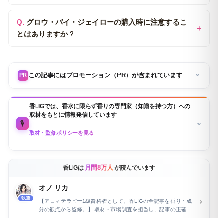
グロウ・バイ・ジェイローの購入時に注意するこ
とはありますか？
この記事にはプロモーション（PR）が含まれています
PR
香LIGでは、香水に限らず香りの専門家（知識を持つ方）への
取材をもとに情報発信しています
🎙️
取材・監修ポリシーを見る
月間8万人
香LIGは
が読んでいます
オノ リカ
執筆
【アロマテラピー1級資格者として、香LIGの全記事を香り・成
分の観点から監修。】 取材・市場調査を担当し、記事の正確性
を専門家の立場から保証しています。フラワー業界およびWeb