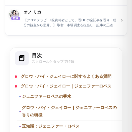
関連分野で15年の経験を積んだ後、執筆とウェブライティング
の専門家として活動。長野県在住で、現在は自身で運営するEC
オノ リカ
ショップの管理と同時に、air Inc.で市場調査を担当していま
監修
す。特に、企業メディアの記事執筆とメディア運営を行い、開
【アロマテラピー1級資格者として、香LIGの全記事を香り・成
設2ヶ月で予約数を2倍に増加させるなど、デジタルマーケティ
分の観点から監修。】 取材・市場調査を担当し、記事の正確性
ングにおける顕著な実績を持ちます。
を専門家の立場から保証しています。フラワー業界およびWeb
関連分野で15年の経験を積んだ後、執筆とウェブライティング
の専門家として活動。長野県在住で、現在は自身で運営するEC
ショップの管理と同時に、air Inc.で市場調査を担当していま
す。特に、企業メディアの記事執筆とメディア運営を行い、開
目次
設2ヶ月で予約数を2倍に増加させるなど、デジタルマーケティ
ングにおける顕著な実績を持ちます。
スクロールとタップで時短
グロウ・バイ・ジェイローに関するよくある質問
グロウ・バイ・ジェイロー｜ジェニファーロペス
ジェニファーロペスの香水
グロウ・バイ・ジェイロー｜ジェニファーロペスの
香りの特徴
豆知識：ジェニファー・ロペス