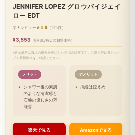
JENNIFER LOPEZ グロウバイジェイ
ロー EDT
楽天レビュー
★4.6
（145件）
¥3,553
（8月8日時点の相場価格）
※表示価格は市場の情報を基にした相場の目安です。ご購入時に各ショッ
プで最新価格をご確認ください。
メリット
デメリット
シャワー後の素肌
持続は控えめ
のような清潔感と
石鹸の優しさの万
能香
楽天で見る
Amazonで見る