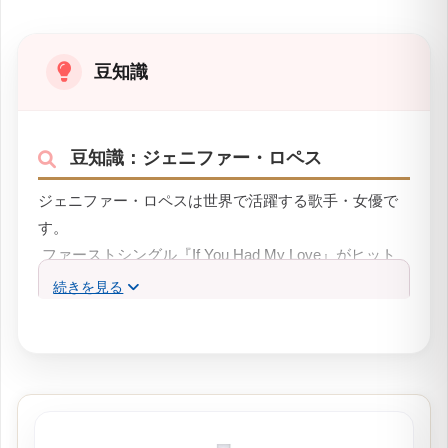
豆知識
豆知識：ジェニファー・ロペス
ジェニファー・ロペスは世界で活躍する歌手・女優で
す。
ファーストシングル『If You Had My Love』がヒット
し、セカンドアルバム『J. Lo』で確固たる世界的歌
続きを見る
手・スターの座を築いたと言われています。
『J. Lo』は彼女の愛称です。
参考｜VougueJapan「ジェニファーロペスに73の質問〜
美の秘訣や子育てについて」