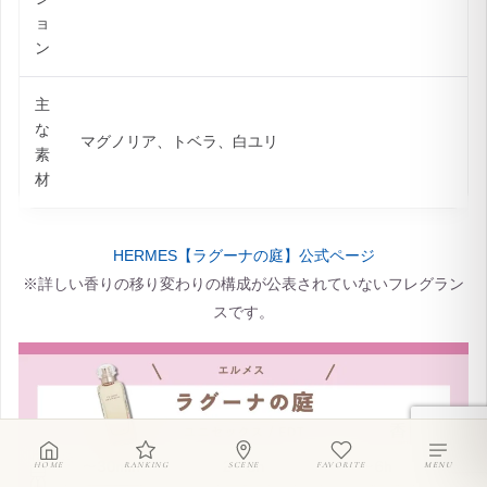
ョ
ン
主
な
マグノリア、トベラ、白ユリ
素
材
HERMES【ラグーナの庭】公式ページ
※詳しい香りの移り変わりの構成が公表されていないフレグラン
スです。
HOME
RANKING
SCENE
FAVORITE
MENU