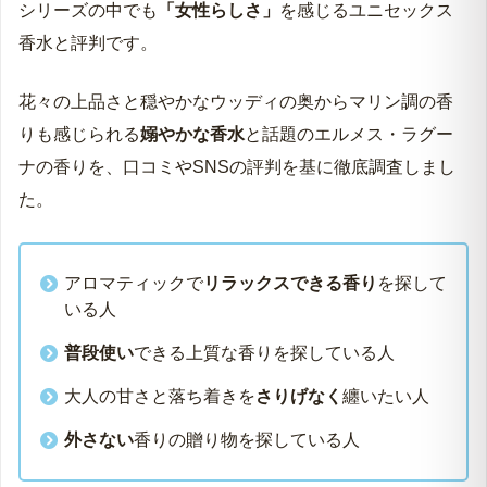
シリーズの中でも
「女性らしさ」
を感じるユニセックス
香水と評判です。
花々の上品さと穏やかなウッディの奥からマリン調の香
りも感じられる
嫋やかな香水
と話題のエルメス・ラグー
ナの香りを、口コミやSNSの評判を基に徹底調査しまし
た。
アロマティックで
リラックスできる香り
を探して
いる人
普段使い
できる上質な香りを探している人
大人の甘さと落ち着きを
さりげなく
纏いたい人
外さない
香りの贈り物を探している人