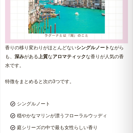
香りの移り変わりがほとんどない
シングルノート
ながら
も、
深み
がある
上質
な
アロマティック
な香りが人気の香
水です。
特徴をまとめると次の3つです。
シングルノート
穏やかなマリンが漂うフローラルウッディ
庭シリーズの中で最も女性らしい香り