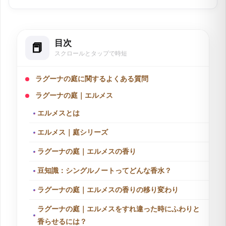
関連分野で15年の経験を積んだ後、執筆とウェブライティング
の専門家として活動。長野県在住で、現在は自身で運営するEC
ショップの管理と同時に、air Inc.で市場調査を担当していま
す。特に、企業メディアの記事執筆とメディア運営を行い、開
目次
設2ヶ月で予約数を2倍に増加させるなど、デジタルマーケティ
ングにおける顕著な実績を持ちます。
スクロールとタップで時短
ラグーナの庭に関するよくある質問
ラグーナの庭｜エルメス
エルメスとは
エルメス｜庭シリーズ
ラグーナの庭｜エルメスの香り
豆知識：シングルノートってどんな香水？
ラグーナの庭｜エルメスの香りの移り変わり
ラグーナの庭｜エルメスをすれ違った時にふわりと
香らせるには？