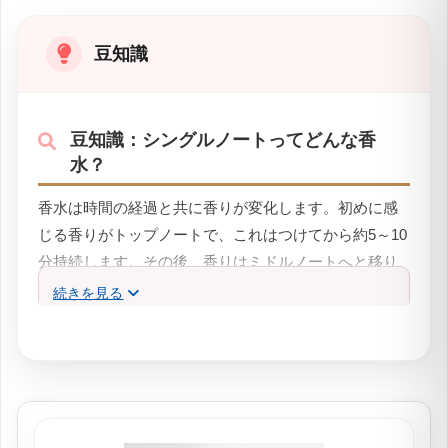
豆知識
豆知識：シングルノートってどんな香
水？
香水は時間の経過と共に香りが変化します。初めに感
じる香りがトップノートで、これはつけてから約5～10
分持続します。その後、香りはミドルノートへと移り
変わり、これは約30分から1時間続きます。そして、香
続きを見る
水が完全に消えるまでの香りがラストノート、または
ベースノート、ボトムノート、ラスティングノートと
呼ばれます。このラストノートは3時間以上持続するこ
とが多いです。