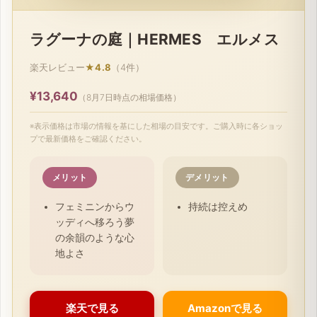
ラグーナの庭｜HERMES エルメス
楽天レビュー
★4.8
（4件）
¥13,640
（8月7日時点の相場価格）
※表示価格は市場の情報を基にした相場の目安です。ご購入時に各ショッ
プで最新価格をご確認ください。
メリット
デメリット
フェミニンからウ
持続は控えめ
ッディへ移ろう夢
の余韻のような心
地よさ
楽天で見る
Amazonで見る