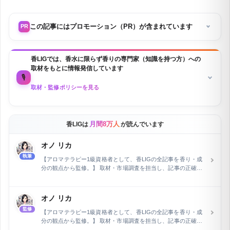
この記事にはプロモーション（PR）が含まれています
PR
香LIGでは、香水に限らず香りの専門家（知識を持つ方）への
取材をもとに情報発信しています
🎙️
取材・監修ポリシーを見る
月間8万人
香LIGは
が読んでいます
オノ リカ
執筆
【アロマテラピー1級資格者として、香LIGの全記事を香り・成
分の観点から監修。】 取材・市場調査を担当し、記事の正確性
を専門家の立場から保証しています。フラワー業界およびWeb
関連分野で15年の経験を積んだ後、執筆とウェブライティング
の専門家として活動。長野県在住で、現在は自身で運営するEC
オノ リカ
ショップの管理と同時に、air Inc.で市場調査を担当していま
監修
す。特に、企業メディアの記事執筆とメディア運営を行い、開
【アロマテラピー1級資格者として、香LIGの全記事を香り・成
設2ヶ月で予約数を2倍に増加させるなど、デジタルマーケティ
分の観点から監修。】 取材・市場調査を担当し、記事の正確性
ングにおける顕著な実績を持ちます。
を専門家の立場から保証しています。フラワー業界およびWeb