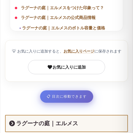
ラグーナの庭｜エルメスをつけた印象って？
ラグーナの庭｜エルメスの公式商品情報
ラグーナの庭｜エルメスのボトル容量と価格
ラグーナの庭｜エルメスのコスパマップ
ラグーナの庭｜エルメスを愛用していると噂の芸能
💡
お気に入りに追加すると、
お気に入りページ
に保存されます
人
ラグーナの庭｜エルメスが愛される理由！口コミ徹
お気に入りに追加
底調査！
香水を付けるマナー！気をつけたいシーンとは？
商品選びの注意！｜正規品と並行輸入品の違いにつ
📋
目次に移動できます
いて
ラグーナの庭｜エルメス:購入情報
ラグーナの庭｜エルメス30ml
ラグーナの庭｜エルメス
ラグーナの庭｜エルメス 50ml