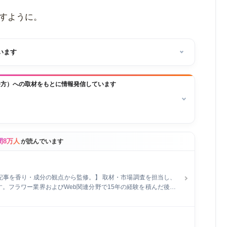
すように。
います
つ方）への取材をもとに情報発信しています
間8万人
が読んでいます
全記事を香り・成分の観点から監修。】 取材・市場調査を担当し、
。フラワー業界およびWeb関連分野で15年の経験を積んだ後、
。長野県在住で、現在は自身で運営するECショップの管理と同時
特に、企業メディアの記事執筆とメディア運営を行い、開設2ヶ月で予
ィングにおける顕著な実績を持ちます。