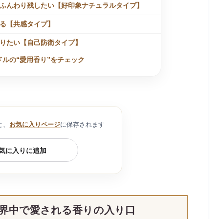
をふんわり残したい【好印象ナチュラルタイプ】
る【共感タイプ】
りたい【自己防衛タイプ】
ルの“愛用香り”をチェック
ん
さん
と、
お気に入りページ
に保存されます
るテクニック
タジーを自然に香らせるテクニック
気に入りに追加
しい場所に、ふさわしい香りを
イミング｜ふんわり香り続けるためのコツ
さ”を手に入れる第一歩に
界中で愛される香りの入り口
るよくある質問