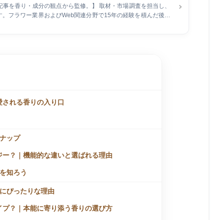
全記事を香り・成分の観点から監修。】 取材・市場調査を担当し、
。フラワー業界およびWeb関連分野で15年の経験を積んだ後、
。長野県在住で、現在は自身で運営するECショップの管理と同時
特に、企業メディアの記事執筆とメディア運営を行い、開設2ヶ月で予
ィングにおける顕著な実績を持ちます。
愛される香りの入り口
ナップ
ジー？｜機能的な違いと選ばれる理由
を知ろう
にぴったりな理由
イプ？｜本能に寄り添う香りの選び方