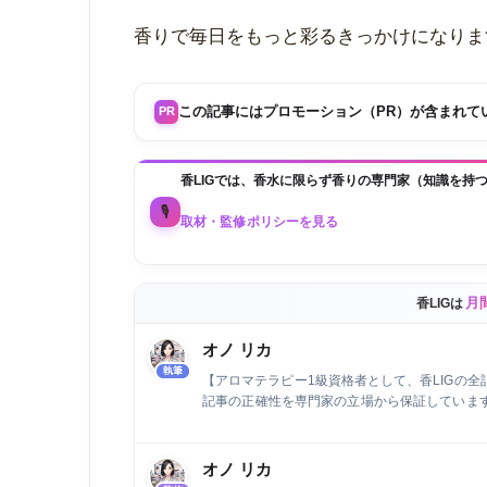
香りで毎日をもっと彩るきっかけになりま
この記事にはプロモーション（PR）が含まれて
PR
香LIGでは、香水に限らず香りの専門家（知識を持
🎙️
取材・監修ポリシーを見る
月
香LIGは
オノ リカ
執筆
【アロマテラピー1級資格者として、香LIGの
記事の正確性を専門家の立場から保証しています
執筆とウェブライティングの専門家として活動
に、air Inc.で市場調査を担当しています。
約数を2倍に増加させるなど、デジタルマーケテ
オノ リカ