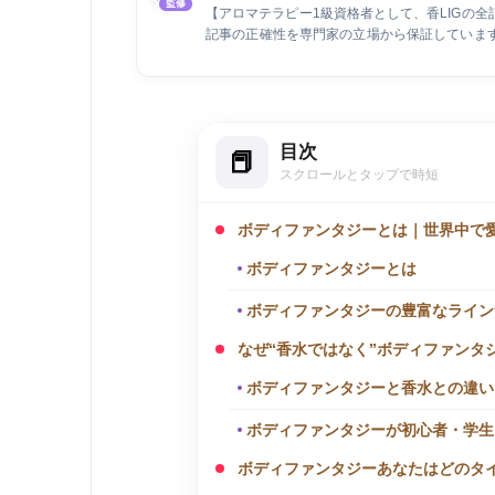
監修
【アロマテラピー1級資格者として、香LIGの
記事の正確性を専門家の立場から保証しています
執筆とウェブライティングの専門家として活動
に、air Inc.で市場調査を担当しています。
約数を2倍に増加させるなど、デジタルマーケテ
目次
スクロールとタップで時短
ボディファンタジーとは｜世界中で
ボディファンタジーとは
ボディファンタジーの豊富なライン
なぜ“香水ではなく”ボディファンタ
ボディファンタジーと香水との違い
ボディファンタジーが初心者・学生
ボディファンタジーあなたはどのタ