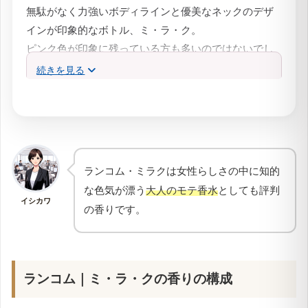
無駄がなく力強いボディラインと優美なネックのデザ
インが印象的なボトル、ミ・ラ・ク。
ピンク色が印象に残っている方も多いのではないでし
ょうか？
続きを見る
2000年以降数年間。
香水のマーケットは気ワードが「ピンク」ではないか
と思われるほど「ピンク」で溢れていました。
そんな
ピンクの香水を草分け的存在が、ランコム｜
ミ・ラ・ク
です。
ランコム・ミラクは女性らしさの中に知的
ボトルが薄く、軽いのも特徴です。
な色気が漂う
大人のモテ香水
としても評判
アトマイザーを持っていなくても持ち運びやすいと評
イシカワ
の香りです。
判のデザイン
です。
1930年代にフランスのクリスタルメーカー・ラリック
がランコムのために制作したボトルにヒントを得てデ
ザインされたクリーンで
モダン的な印象のボトル
。
ランコム｜ミ・ラ・クの香りの構成
サスティナビリティへの意識も高く
、通常のガラスボ