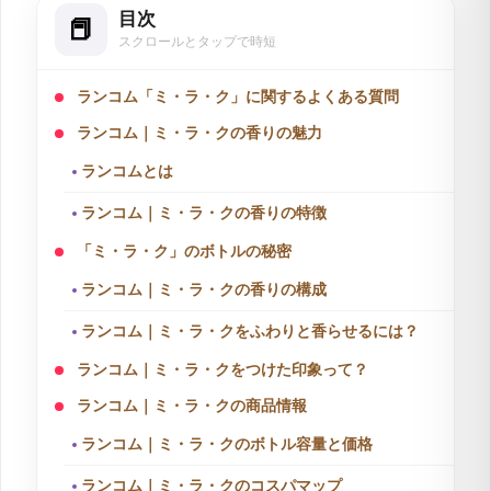
目次
設2ヶ月で予約数を2倍に増加させるなど、デジタルマーケティ
ングにおける顕著な実績を持ちます。
スクロールとタップで時短
ランコム「ミ・ラ・ク」に関するよくある質問
ランコム｜ミ・ラ・クの香りの魅力
ランコムとは
ランコム｜ミ・ラ・クの香りの特徴
「ミ・ラ・ク」のボトルの秘密
ランコム｜ミ・ラ・クの香りの構成
ランコム｜ミ・ラ・クをふわりと香らせるには？
ランコム｜ミ・ラ・クをつけた印象って？
ランコム｜ミ・ラ・クの商品情報
ランコム｜ミ・ラ・クのボトル容量と価格
ランコム｜ミ・ラ・クのコスパマップ