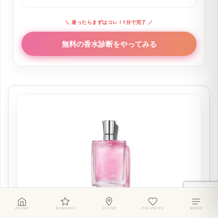
＼ 迷ったらまずはコレ！1分で完了 ／
無料の香水診断をやってみる
HOME
RANKING
SCENE
FAVORITE
MENU