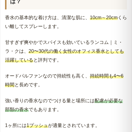
は？
香水の基本的な着け方は、清潔な肌に、
10cm～20cm
くら
い離してスプレーします。
甘すぎず爽やかでスパイスも効いているランコム｜ミ・
ラ・クは、
20〜30代の働く女性のオフィス香水としても
活躍している
と評判です。
オードパルファンなので持続性も高く、
持続時間も4〜6
時間
と長めです。
強い香りの香水なのでつける量と場所には
配慮が必要な
部類の香水
でもあります。
1ヶ所には
1プッシュ
が適量とされています。