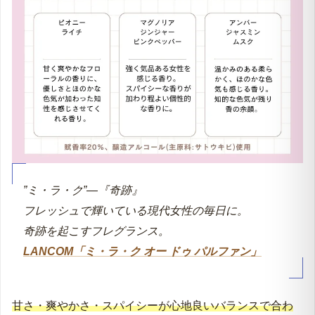
”ミ・ラ・ク”―『奇跡』
フレッシュで輝いている現代女性の毎日に。
奇跡を起こすフレグランス。
LANCOM「ミ・ラ・ク オー ドゥ パルファン」
甘さ・爽やかさ・スパイシーが心地良いバランスで合わ