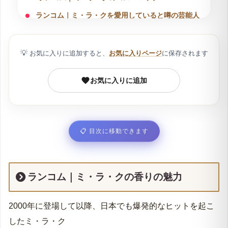
ランコム｜ミ・ラ・クを愛用していると噂の芸能人
ランコム｜ミ・ラ・クが愛される理由！口コミ徹底
調査！
💡
お気に入りに追加すると、
お気に入りページ
に保存されます
香水を付けるマナー！気をつけたいシーンとは？
商品選びの注意！｜正規品と並行輸入品の違いにつ
お気に入りに追加
いて
ランコム｜ミ・ラ・ク:商品詳細
📋
目次に移動できます
ランコム｜ミ・ラ・クの香りの魅力
2000年に登場して以降、日本でも爆発的なヒットを起こ
したミ・ラ・ク