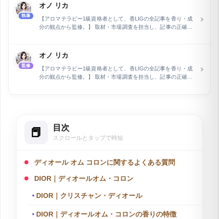
オノ リカ
執筆
【アロマテラピー1級資格者として、香LIGの全記事を香り・成
分の観点から監修。】 取材・市場調査を担当し、記事の正確性
を専門家の立場から保証しています。フラワー業界およびWeb
関連分野で15年の経験を積んだ後、執筆とウェブライティング
の専門家として活動。長野県在住で、現在は自身で運営するEC
オノ リカ
ショップの管理と同時に、air Inc.で市場調査を担当していま
監修
す。特に、企業メディアの記事執筆とメディア運営を行い、開
【アロマテラピー1級資格者として、香LIGの全記事を香り・成
設2ヶ月で予約数を2倍に増加させるなど、デジタルマーケティ
分の観点から監修。】 取材・市場調査を担当し、記事の正確性
ングにおける顕著な実績を持ちます。
を専門家の立場から保証しています。フラワー業界およびWeb
関連分野で15年の経験を積んだ後、執筆とウェブライティング
の専門家として活動。長野県在住で、現在は自身で運営するEC
ショップの管理と同時に、air Inc.で市場調査を担当していま
す。特に、企業メディアの記事執筆とメディア運営を行い、開
目次
設2ヶ月で予約数を2倍に増加させるなど、デジタルマーケティ
ングにおける顕著な実績を持ちます。
スクロールとタップで時短
ディオール オム コロンに関するよくある質問
DIOR｜ディオールオム・コロン
DIOR｜クリスチャン・ディオール
DIOR｜ディオールオム・コロンの香りの特徴