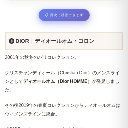
DIOR｜ディオールオム・コロンのコスパマップ
📋
目次に移動できます
DIOR｜ディオールオム・コロンを愛用していると
噂の芸能人
DIOR｜ディオールオム・コロンが愛される理由！
口コミ徹底調査！
DIOR｜
ディオールオム・コロン
香水を付けるマナー！気をつけたいシーンとは？
商品選びの注意！｜正規品と並行輸入品の違いにつ
2001年の秋冬のパリコレクション。
いて
クリスチャンディオール（Christian Dior）のメンズライ
DIOR｜ディオールオム・コロン:商品詳細
ンとして
ディオールオム（Dior HOMME
）が発足しまし
DIOR｜ディオール オム コロン 75ml
た。
DIOR｜ディオール オム コロン 125ml
その後2019年の春夏コレクションからディオールオムは
ウィメンズラインに統合。